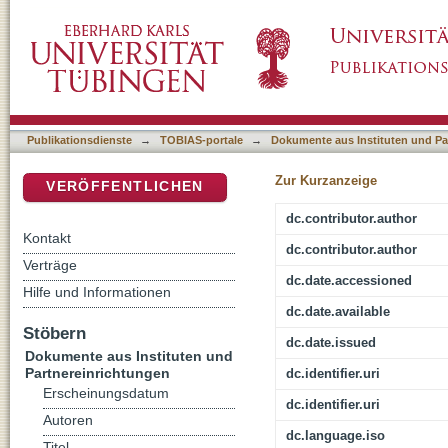
1) Jugendweihe zwischen Familie, Politik u
DSpace Repositorium (Manakin basiert)
nach 1989 und die Konfirmationspraxis der K
Jugendweihe als Indikator für die Religiosit
Bilanzen, Visionen und Fremdbestimmung
Publikationsdienste
→
TOBIAS-portale
→
Dokumente aus Instituten und Pa
Zur Kurzanzeige
VERÖFFENTLICHEN
dc.contributor.author
Kontakt
dc.contributor.author
Verträge
dc.date.accessioned
Hilfe und Informationen
dc.date.available
Stöbern
dc.date.issued
Dokumente aus Instituten und
Partnereinrichtungen
dc.identifier.uri
Erscheinungsdatum
dc.identifier.uri
Autoren
dc.language.iso
Titel