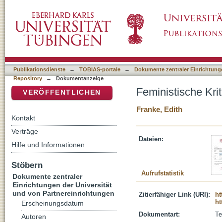
Feministische Kritik an Wissenschaft und Rel
DSpace Repositorium (Manakin basiert)
Publikationsdienste
→
TOBIAS-portale
→
Dokumente zentraler Einrichtunge
Repository
→
Dokumentanzeige
Feministische Kri
VERÖFFENTLICHEN
Franke, Edith
Kontakt
Verträge
Dateien:
Hilfe und Informationen
Stöbern
Aufrufstatistik
Dokumente zentraler
Einrichtungen der Universität
und von Partnereinrichtungen
Zitierfähiger Link (URI):
ht
ht
Erscheinungsdatum
Dokumentart:
Te
Autoren