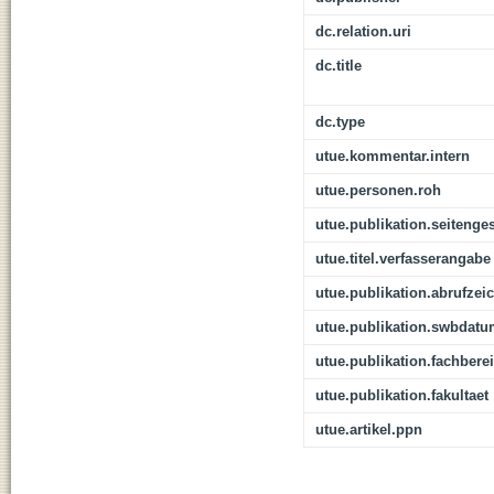
dc.relation.uri
dc.title
dc.type
utue.kommentar.intern
utue.personen.roh
utue.publikation.seitenge
utue.titel.verfasserangabe
utue.publikation.abrufzei
utue.publikation.swbdat
utue.publikation.fachbere
utue.publikation.fakultaet
utue.artikel.ppn