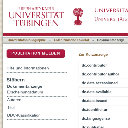
In vivo Untersuchungen zur Arteria temporalis
DSpace Repositorium (Manakin basiert)
Rekonstruktionsverfahren in der Plastischen 
Universitätsbibliographie
→
4 Medizinische Fakultät
→
Dokumentanzeige
PUBLIKATION MELDEN
Zur Kurzanzeige
dc.contributor
Hilfe und Informationen
dc.contributor.author
Stöbern
dc.date.accessioned
Dokumentanzeige
dc.date.available
Erscheinungsdatum
Autoren
dc.date.issued
Titel
dc.identifier.uri
DDC-Klassifikation
dc.language.iso
dc.publisher