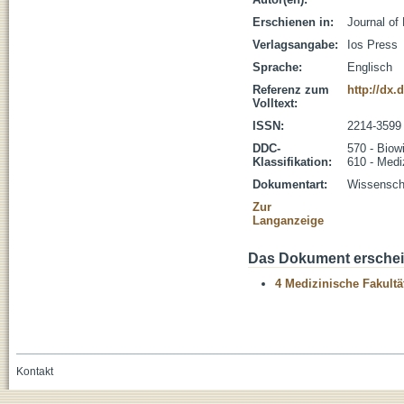
Erschienen in:
Journal of
Verlagsangabe:
Ios Press
Sprache:
Englisch
Referenz zum
http://dx.
Volltext:
ISSN:
2214-3599
DDC-
570 - Biow
Klassifikation:
610 - Medi
Dokumentart:
Wissenscha
Zur
Langanzeige
Das Dokument erschein
4 Medizinische Fakultä
Kontakt