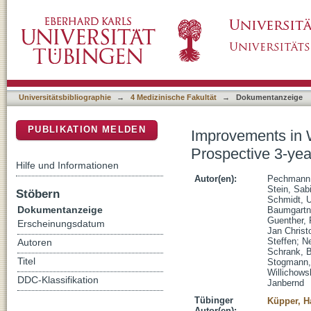
Improvements in Walking Distance during Nu
DSpace Repositorium (Manakin basiert)
SMArtCARE Registry Study
Universitätsbibliographie
→
4 Medizinische Fakultät
→
Dokumentanzeige
PUBLIKATION MELDEN
Improvements in W
Prospective 3-ye
Hilfe und Informationen
Autor(en):
Pechmann,
Stein, Sab
Stöbern
Schmidt, U
Dokumentanzeige
Baumgartn
Guenther,
Erscheinungsdatum
Jan Christ
Steffen
;
Ne
Autoren
Schrank, B
Titel
Stogmann,
Willichows
DDC-Klassifikation
Janbernd
Tübinger
Küpper, H
Autor(en):