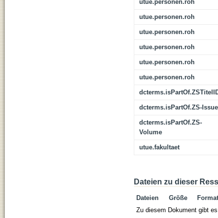
utue.personen.roh
utue.personen.roh
utue.personen.roh
utue.personen.roh
utue.personen.roh
utue.personen.roh
dcterms.isPartOf.ZSTitelI
dcterms.isPartOf.ZS-Issue
dcterms.isPartOf.ZS-
Volume
utue.fakultaet
Dateien zu dieser Res
Dateien
Größe
Forma
Zu diesem Dokument gibt es 