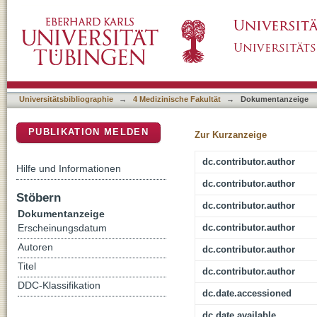
Shear Wave Elastography in Bruxism-Not Yet
DSpace Repositorium (Manakin basiert)
Universitätsbibliographie
→
4 Medizinische Fakultät
→
Dokumentanzeige
PUBLIKATION MELDEN
Zur Kurzanzeige
dc.contributor.author
Hilfe und Informationen
dc.contributor.author
Stöbern
dc.contributor.author
Dokumentanzeige
dc.contributor.author
Erscheinungsdatum
Autoren
dc.contributor.author
Titel
dc.contributor.author
DDC-Klassifikation
dc.date.accessioned
dc.date.available