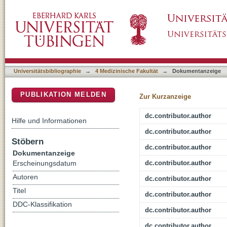
Background enhancement in contrast-enhan
DSpace Repositorium (Manakin basiert)
qualitative and quantitative differences bet
Universitätsbibliographie
→
4 Medizinische Fakultät
→
Dokumentanzeige
PUBLIKATION MELDEN
Zur Kurzanzeige
dc.contributor.author
Hilfe und Informationen
dc.contributor.author
Stöbern
dc.contributor.author
Dokumentanzeige
dc.contributor.author
Erscheinungsdatum
Autoren
dc.contributor.author
Titel
dc.contributor.author
DDC-Klassifikation
dc.contributor.author
dc.contributor.author