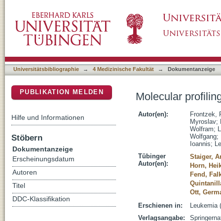
Molecular profiling of EBV associated diffus
DSpace Repositorium (Manakin basiert)
Universitätsbibliographie
→
4 Medizinische Fakultät
→
Dokumentanzeige
PUBLIKATION MELDEN
Molecular profili
Autor(en):
Frontzek, 
Hilfe und Informationen
Myroslav
;
Wolfram
;
L
Stöbern
Wolfgang
;
Ioannis
;
Le
Dokumentanzeige
Tübinger
Staiger, A
Erscheinungsdatum
Autor(en):
Horn, Hei
Autoren
Fend, Fal
Quintanill
Titel
Ott, Germ
DDC-Klassifikation
Erschienen in:
Leukemia (
Verlagsangabe:
Springerna