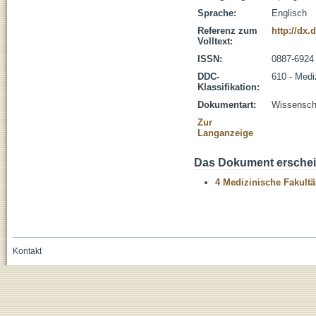
Sprache:
Englisch
Referenz zum
http://dx.
Volltext:
ISSN:
0887-6924
DDC-
610 - Medi
Klassifikation:
Dokumentart:
Wissenscha
Zur
Langanzeige
Das Dokument erschein
4 Medizinische Fakultä
Kontakt