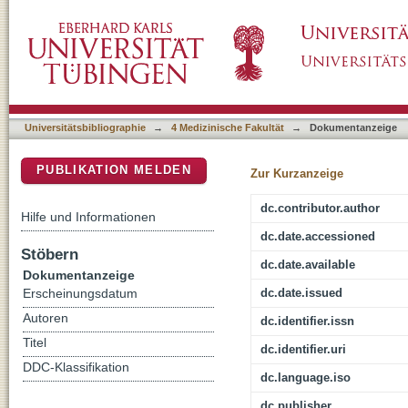
BH3 mimetics targeting BCL-XL impact the s
DSpace Repositorium (Manakin basiert)
Universitätsbibliographie
→
4 Medizinische Fakultät
→
Dokumentanzeige
PUBLIKATION MELDEN
Zur Kurzanzeige
dc.contributor.author
Hilfe und Informationen
dc.date.accessioned
Stöbern
dc.date.available
Dokumentanzeige
dc.date.issued
Erscheinungsdatum
Autoren
dc.identifier.issn
Titel
dc.identifier.uri
DDC-Klassifikation
dc.language.iso
dc.publisher