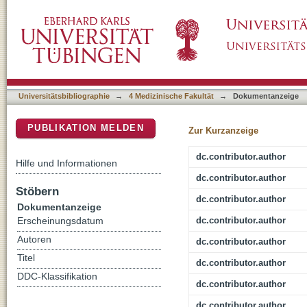
Two-cavities approach for resection of pediat
DSpace Repositorium (Manakin basiert)
national reference pediatric onco-surgical ce
Universitätsbibliographie
→
4 Medizinische Fakultät
→
Dokumentanzeige
PUBLIKATION MELDEN
Zur Kurzanzeige
dc.contributor.author
Hilfe und Informationen
dc.contributor.author
Stöbern
dc.contributor.author
Dokumentanzeige
dc.contributor.author
Erscheinungsdatum
Autoren
dc.contributor.author
Titel
dc.contributor.author
DDC-Klassifikation
dc.contributor.author
dc.contributor.author