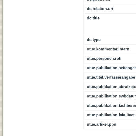
dc.relation.uri
dc.title
dc.type
utue.kommentar.intern
utue.personen.roh
utue.publikation.seitenge
utue.titel.verfasserangabe
utue.publikation.abrufzei
utue.publikation.swbdat
utue.publikation.fachbere
utue.publikation.fakultaet
utue.artikel.ppn