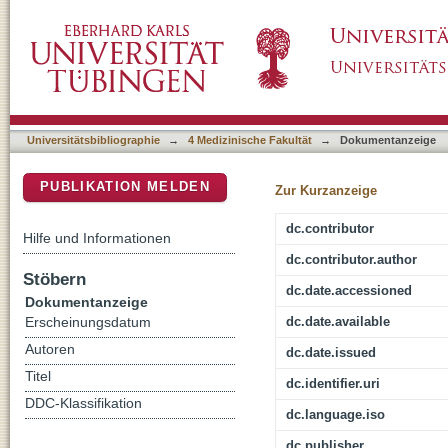
Die Expressionsmuster und Oberflächenmark
DSpace Repositorium (Manakin basiert)
Superfamilie sind unterschiedlich bei Patie
Universitätsbibliographie
→
4 Medizinische Fakultät
→
Dokumentanzeige
PUBLIKATION MELDEN
Zur Kurzanzeige
dc.contributor
Hilfe und Informationen
dc.contributor.author
Stöbern
dc.date.accessioned
Dokumentanzeige
dc.date.available
Erscheinungsdatum
Autoren
dc.date.issued
Titel
dc.identifier.uri
DDC-Klassifikation
dc.language.iso
dc.publisher