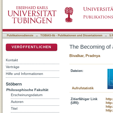
The Becoming of a Hero
DSpace Repositorium (Manakin basiert)
Publikationsdienste
→
TOBIAS-lib - Publikationen und Dissertationen
→
5 
The Becoming of 
VERÖFFENTLICHEN
Bivalkar, Pradnya
Kontakt
Verträge
Dateien:
Hilfe und Informationen
Stöbern
Aufrufstatistik
Philosophische Fakultät
Erscheinungsdatum
Zitierfähiger Link
http
Autoren
(URI):
http
http
Titel
http