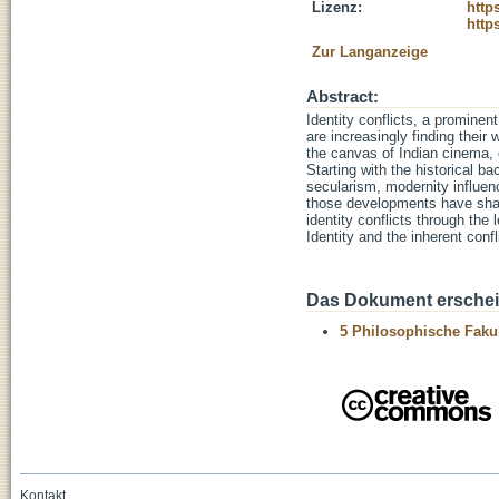
Lizenz:
http
http
Zur Langanzeige
Abstract:
Identity conflicts, a promine
are increasingly finding their 
the canvas of Indian cinema, 
Starting with the historical 
secularism, modernity influenc
those developments have shape
identity conflicts through the 
Identity and the inherent con
Das Dokument erschein
5 Philosophische Fakul
Kontakt