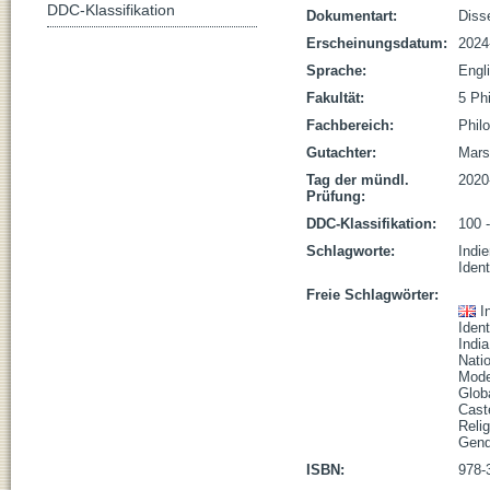
DDC-Klassifikation
Dokumentart:
Disse
Erscheinungsdatum:
2024
Sprache:
Engl
Fakultät:
5 Ph
Fachbereich:
Phil
Gutachter:
Mars
Tag der mündl.
2020
Prüfung:
DDC-Klassifikation:
100 
Schlagworte:
Indie
Ident
Freie Schlagwörter:
I
Ident
India
Nati
Mode
Globa
Cast
Relig
Gend
ISBN:
978-