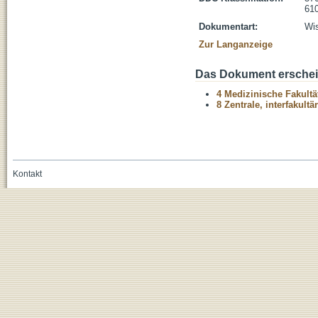
610
Dokumentart:
Wis
Zur Langanzeige
Das Dokument erschein
4 Medizinische Fakultä
8 Zentrale, interfakult
Kontakt