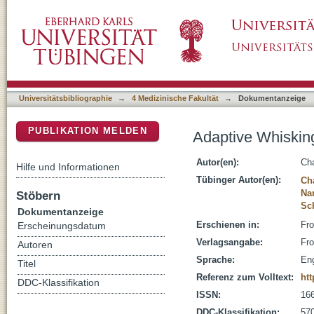
Adaptive Whisking in Mice
DSpace Repositorium (Manakin basiert)
Universitätsbibliographie
→
4 Medizinische Fakultät
→
Dokumentanzeige
PUBLIKATION MELDEN
Adaptive Whiskin
Autor(en):
Ch
Hilfe und Informationen
Tübinger Autor(en):
Ch
Nam
Stöbern
Sc
Dokumentanzeige
Erschienen in:
Fro
Erscheinungsdatum
Verlagsangabe:
Fro
Autoren
Sprache:
Eng
Titel
Referenz zum Volltext:
htt
DDC-Klassifikation
ISSN:
16
DDC-Klassifikation:
570