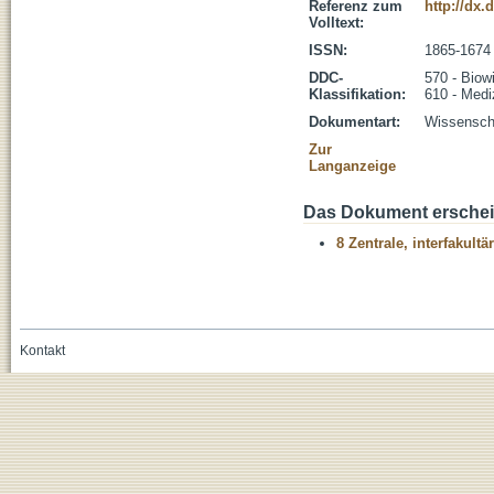
Referenz zum
http://dx.
Volltext:
ISSN:
1865-1674
DDC-
570 - Biow
Klassifikation:
610 - Medi
Dokumentart:
Wissenscha
Zur
Langanzeige
Das Dokument erschein
8 Zentrale, interfakult
Kontakt