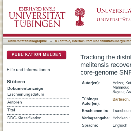
Tracking the distribution, genetic diversity a
DSpace Repositorium (Manakin basiert)
humans and animals in Egypt based on core
Universitätsbibliographie
→
8 Zentrale, interfakultäre und fakultätsübergreif
PUBLIKATION MELDEN
Tracking the distr
melitensis recov
Hilfe und Informationen
core-genome SNP 
Stöbern
Autor(en):
Holzer, Ka
Mahmoud E
Dokumentanzeige
Sayour, As
Erscheinungsdatum
Tübinger
Bartusch, 
Autoren
Autor(en):
Titel
Erschienen in:
Transbound
DDC-Klassifikation
Verlagsangabe:
Hoboken :
Sprache:
Englisch