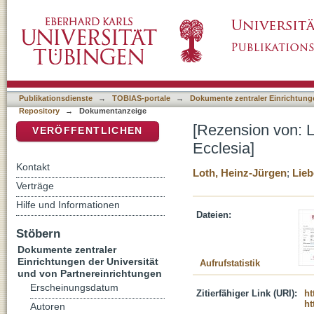
[Rezension von: Liebeschütz, Hans, 1893-1
DSpace Repositorium (Manakin basiert)
Publikationsdienste
→
TOBIAS-portale
→
Dokumente zentraler Einrichtunge
Repository
→
Dokumentanzeige
[Rezension von: 
VERÖFFENTLICHEN
Ecclesia]
Kontakt
Loth, Heinz-Jürgen
;
Lieb
Verträge
Hilfe und Informationen
Dateien:
Stöbern
Dokumente zentraler
Einrichtungen der Universität
Aufrufstatistik
und von Partnereinrichtungen
Erscheinungsdatum
Zitierfähiger Link (URI):
ht
ht
Autoren