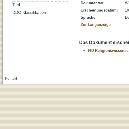
Dokumentart:
Wi
Titel
Erscheinungsdatum:
19
DDC-Klassifikation
Sprache:
De
Zur Langanzeige
Das Dokument erschein
FID Religionswissensch
Kontakt