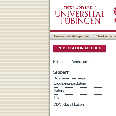
Quantification of the Dy
DSpace Repositorium (Manakin b
VA-CAL Test
Universitätsbibliographie
→
4 Medizinische
PUBLIKATION MELDEN
Hilfe und Informationen
Stöbern
Dokumentanzeige
Erscheinungsdatum
Autoren
Titel
DDC-Klassifikation