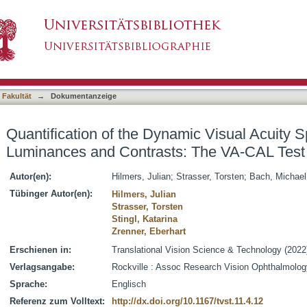
namic Visual Acuity Space at Real-World Lumin
asiert)
 Fakultät
→
Dokumentanzeige
Quantification of the Dynamic Visual Acuity 
Luminances and Contrasts: The VA-CAL Test
Autor(en):
Hilmers, Julian
;
Strasser, Torsten
;
Bach, Michael
Tübinger Autor(en):
Hilmers, Julian
Strasser, Torsten
Stingl, Katarina
Zrenner, Eberhart
Erschienen in:
Translational Vision Science & Technology (2022),
Verlagsangabe:
Rockville : Assoc Research Vision Ophthalmolog
Sprache:
Englisch
Referenz zum Volltext:
http://dx.doi.org/10.1167/tvst.11.4.12