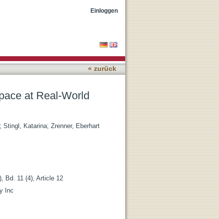
ances and Contrasts: The
Einloggen
« zurück
Space at Real-World
;
Stingl, Katarina
;
Zrenner, Eberhart
 Bd. 11 (4), Article 12
y Inc