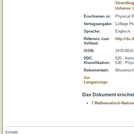
Strandhag
Usherov, 
Erschienen in:
Physical R
Verlagsangabe:
College Pk
Sprache:
Englisch
Referenz zum
http://dx
Volltext:
ISSN:
2470-0010
DDC-
520 - Astr
Klassifikation:
530 - Phys
Dokumentart:
Wissenscha
Zur
Langanzeige
Das Dokument erschein
7 Mathematisch-Naturwi
Kontakt