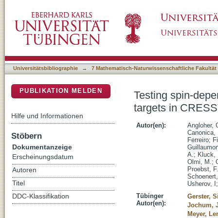
Testing spin-dependent dark matter interactio
DSpace Repositorium (Manakin basiert)
Universitätsbibliographie
→
7 Mathematisch-Naturwissenschaftliche Fakultät
PUBLIKATION MELDEN
Testing spin-depen
targets in CRESST
Hilfe und Informationen
Autor(en):
Angloher, 
Canonica, 
Stöbern
Ferreiro
;
Fi
Dokumentanzeige
Guillaumon
A.
;
Kluck, 
Erscheinungsdatum
Olmi, M.
;
Proebst, F
Autoren
Schoenert,
Titel
Usherov, I
Tübinger
DDC-Klassifikation
Gerster, 
Autor(en):
Jochum, J
Meyer, Le