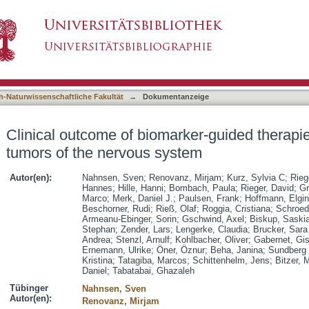
ker-guided therapies in adult patients with tu
asiert)
h-Naturwissenschaftliche Fakultät
→
Dokumentanzeige
Clinical outcome of biomarker-guided therapies
tumors of the nervous system
Autor(en):
Nahnsen, Sven
;
Renovanz, Mirjam
;
Kurz, Sylvia C
;
Rieg
Hannes
;
Hille, Hanni
;
Bombach, Paula
;
Rieger, David
;
Gr
Marco
;
Merk, Daniel J.
;
Paulsen, Frank
;
Hoffmann, Elgin
Beschorner, Rudi
;
Rieß, Olaf
;
Roggia, Cristiana
;
Schroede
Armeanu-Ebinger, Sorin
;
Gschwind, Axel
;
Biskup, Saski
Stephan
;
Zender, Lars
;
Lengerke, Claudia
;
Brucker, Sar
Andrea
;
Stenzl, Arnulf
;
Kohlbacher, Oliver
;
Gabernet, Gis
Ernemann, Ulrike
;
Öner, Öznur
;
Beha, Janina
;
Sundberg 
Kristina
;
Tatagiba, Marcos
;
Schittenhelm, Jens
;
Bitzer, 
Daniel
;
Tabatabai, Ghazaleh
Tübinger
Nahnsen, Sven
Autor(en):
Renovanz, Mirjam