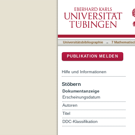
Clinical outcome of biomar
DSpace Repositorium (Manakin b
Universitätsbibliographie
→
7 Mathematisc
PUBLIKATION MELDEN
Hilfe und Informationen
Stöbern
Dokumentanzeige
Erscheinungsdatum
Autoren
Titel
DDC-Klassifikation