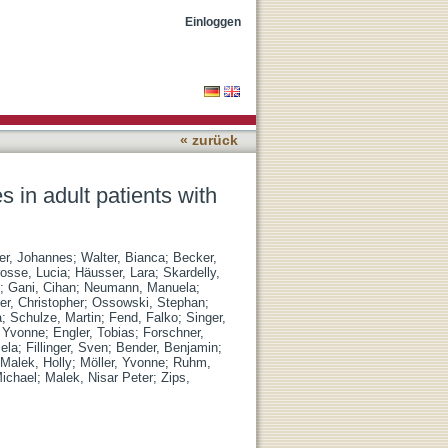
mors of the nervous system
Einloggen
« zurück
 in adult patients with
er, Johannes
;
Walter, Bianca
;
Becker,
osse, Lucia
;
Häusser, Lara
;
Skardelly,
;
Gani, Cihan
;
Neumann, Manuela
;
r, Christopher
;
Ossowski, Stephan
;
a
;
Schulze, Martin
;
Fend, Falko
;
Singer,
a Yvonne
;
Engler, Tobias
;
Forschner,
ela
;
Fillinger, Sven
;
Bender, Benjamin
;
Malek, Holly
;
Möller, Yvonne
;
Ruhm,
Michael
;
Malek, Nisar Peter
;
Zips,