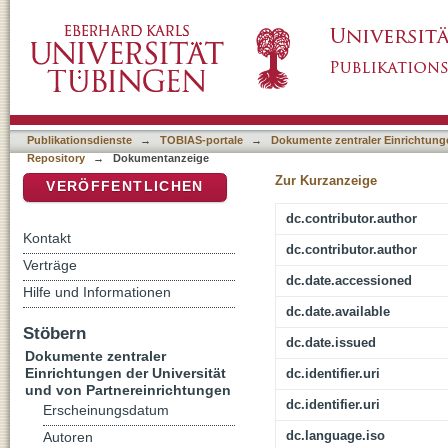
Eugen Rosenstock-Huessy's Religious Integr
DSpace Repositorium (Manakin basiert)
Publikationsdienste
→
TOBIAS-portale
→
Dokumente zentraler Einrichtunge
Repository
→
Dokumentanzeige
Zur Kurzanzeige
VERÖFFENTLICHEN
dc.contributor.author
Kontakt
dc.contributor.author
Verträge
dc.date.accessioned
Hilfe und Informationen
dc.date.available
Stöbern
dc.date.issued
Dokumente zentraler
Einrichtungen der Universität
dc.identifier.uri
und von Partnereinrichtungen
dc.identifier.uri
Erscheinungsdatum
dc.language.iso
Autoren