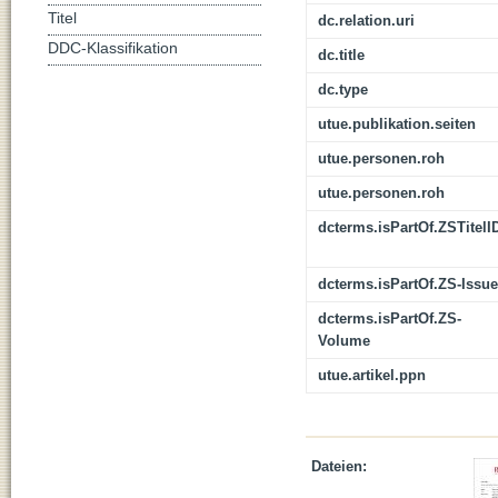
Titel
dc.relation.uri
DDC-Klassifikation
dc.title
dc.type
utue.publikation.seiten
utue.personen.roh
utue.personen.roh
dcterms.isPartOf.ZSTitelI
dcterms.isPartOf.ZS-Issue
dcterms.isPartOf.ZS-
Volume
utue.artikel.ppn
Dateien: