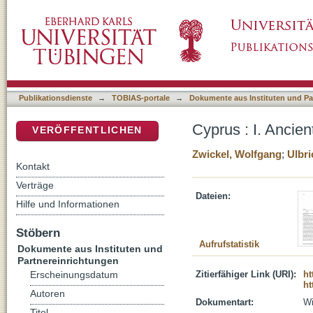
Cyprus : I. Ancient Near East and Hebrew Bi
DSpace Repositorium (Manakin basiert)
Publikationsdienste
→
TOBIAS-portale
→
Dokumente aus Instituten und Pa
Cyprus : I. Ancie
VERÖFFENTLICHEN
Zwickel, Wolfgang
;
Ulbri
Kontakt
Verträge
Dateien:
Hilfe und Informationen
Stöbern
Aufrufstatistik
Dokumente aus Instituten und
Partnereinrichtungen
Zitierfähiger Link (URI):
ht
Erscheinungsdatum
ht
Autoren
Dokumentart:
Wi
Titel