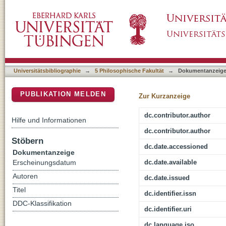
A discriminative lexicon approach to word c
DSpace Repositorium (Manakin basiert)
plurals
Universitätsbibliographie
→
5 Philosophische Fakultät
→
Dokumentanzeig
PUBLIKATION MELDEN
Zur Kurzanzeige
dc.contributor.author
Hilfe und Informationen
dc.contributor.author
Stöbern
dc.date.accessioned
Dokumentanzeige
dc.date.available
Erscheinungsdatum
Autoren
dc.date.issued
Titel
dc.identifier.issn
DDC-Klassifikation
dc.identifier.uri
dc.language.iso