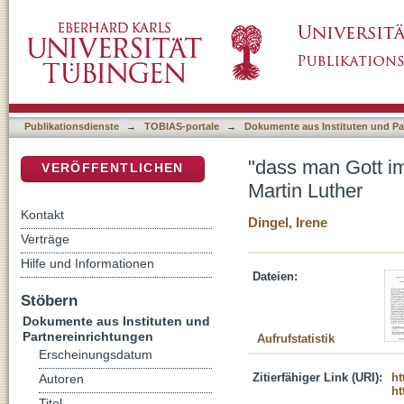
"dass man Gott immer in den Ohren liege" : d
DSpace Repositorium (Manakin basiert)
Publikationsdienste
→
TOBIAS-portale
→
Dokumente aus Instituten und Pa
"dass man Gott im
VERÖFFENTLICHEN
Martin Luther
Kontakt
Dingel, Irene
Verträge
Hilfe und Informationen
Dateien:
Stöbern
Dokumente aus Instituten und
Partnereinrichtungen
Aufrufstatistik
Erscheinungsdatum
Zitierfähiger Link (URI):
ht
Autoren
ht
Titel