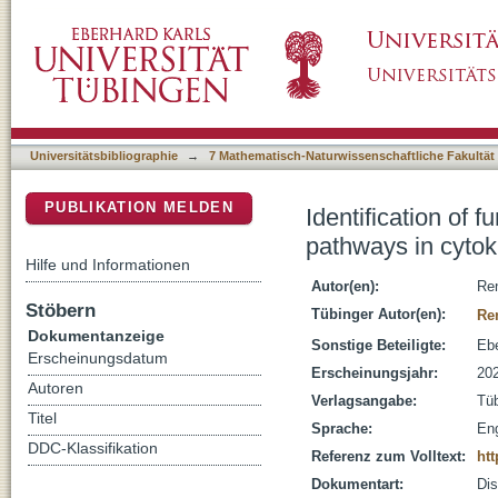
Identification of fundamental gene regulator
DSpace Repositorium (Manakin basiert)
senescence
Universitätsbibliographie
→
7 Mathematisch-Naturwissenschaftliche Fakultät
PUBLIKATION MELDEN
Identification of
pathways in cyto
Hilfe und Informationen
Autor(en):
Ren
Stöbern
Tübinger Autor(en):
Re
Dokumentanzeige
Sonstige Beteiligte:
Ebe
Erscheinungsdatum
Erscheinungsjahr:
20
Autoren
Verlagsangabe:
Tü
Titel
Sprache:
Eng
DDC-Klassifikation
Referenz zum Volltext:
htt
Dokumentart:
Dis