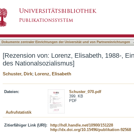
lisabeth, 1988-, Ein Jesusbild im Horizont des
asiert)
Dokumente zentraler Einrichtungen der Universität und von Partnereinrichtungen
[Rezension von: Lorenz, Elisabeth, 1988-, Ei
des Nationalsozialismus]
Schuster, Dirk
;
Lorenz, Elisabeth
Dateien:
Schuster_070.pdf
399. KB
PDF
Aufrufstatistik
Zitierfähiger Link (URI):
http://hdl.handle.net/10900/151228
http://dx.doi.org/10.15496/publikation-92568