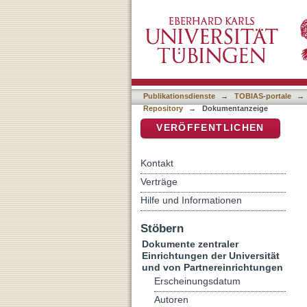
[Rezension von: Lorenz, E
DSpace Repositorium (Manakin b
Publikationsdienste
→
TOBIAS-portale
→
Repository
→
Dokumentanzeige
VERÖFFENTLICHEN
Kontakt
Verträge
Hilfe und Informationen
Stöbern
Dokumente zentraler
Einrichtungen der Universität
und von Partnereinrichtungen
Erscheinungsdatum
Autoren