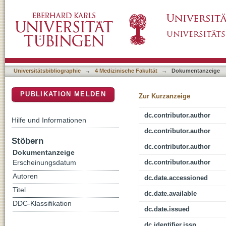
Sporozoite immunization: innovative translati
DSpace Repositorium (Manakin basiert)
Universitätsbibliographie
→
4 Medizinische Fakultät
→
Dokumentanzeige
PUBLIKATION MELDEN
Zur Kurzanzeige
dc.contributor.author
Hilfe und Informationen
dc.contributor.author
Stöbern
dc.contributor.author
Dokumentanzeige
dc.contributor.author
Erscheinungsdatum
Autoren
dc.date.accessioned
Titel
dc.date.available
DDC-Klassifikation
dc.date.issued
dc.identifier.issn