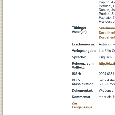
Papitto, A
Petrucci, P
Rankin, J
Patrick
;
So
Fabrizio
;
T
Francesco
Tübinger
Suleimano
Autor(en):
Doroshenk
Doroshenk
Erschienen in:
Astronomy 
Verlagsangabe:
Les Ulis C
Sprache:
Englisch
Referenz zum
http://dx.
Volltext:
ISSN:
0004-6361
DDC-
520 - Astr
Klassifikation:
530 - Phys
Dokumentart:
Wissenscha
Kommentar:
mehr als 1
Zur
Langanzeige