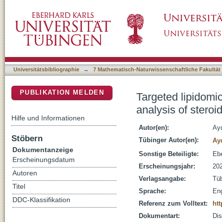
Targeted lipidomics of low abundant lipid sign
DSpace Repositorium (Manakin basiert)
endocannabinoids
Universitätsbibliographie
→
7 Mathematisch-Naturwissenschaftliche Fakultät
PUBLIKATION MELDEN
Targeted lipidomic
analysis of stero
Hilfe und Informationen
Autor(en):
Ay
Stöbern
Tübinger Autor(en):
Ay
Dokumentanzeige
Sonstige Beteiligte:
Ebe
Erscheinungsdatum
Erscheinungsjahr:
20
Autoren
Verlagsangabe:
Tü
Titel
Sprache:
Eng
DDC-Klassifikation
Referenz zum Volltext:
htt
Dokumentart:
Dis