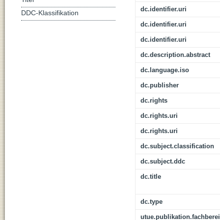
dc.identifier.uri
DDC-Klassifikation
dc.identifier.uri
dc.identifier.uri
dc.description.abstract
dc.language.iso
dc.publisher
dc.rights
dc.rights.uri
dc.rights.uri
dc.subject.classification
dc.subject.ddc
dc.title
dc.type
utue.publikation.fachbere