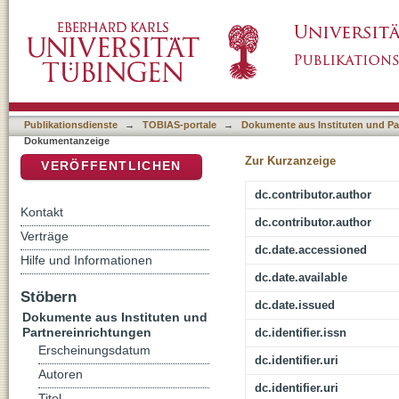
From school strikes to webinars: mapping the f
DSpace Repositorium (Manakin basiert)
during the COVID-19 pandemic
Publikationsdienste
→
TOBIAS-portale
→
Dokumente aus Instituten und Pa
Dokumentanzeige
Zur Kurzanzeige
VERÖFFENTLICHEN
dc.contributor.author
Kontakt
dc.contributor.author
Verträge
dc.date.accessioned
Hilfe und Informationen
dc.date.available
Stöbern
dc.date.issued
Dokumente aus Instituten und
Partnereinrichtungen
dc.identifier.issn
Erscheinungsdatum
dc.identifier.uri
Autoren
dc.identifier.uri
Titel