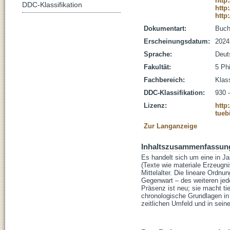
http
DDC-Klassifikation
http
http
Dokumentart:
Buc
Erscheinungsdatum:
2024
Sprache:
Deut
Fakultät:
5 Ph
Fachbereich:
Klas
DDC-Klassifikation:
930 
Lizenz:
http
tueb
Zur Langanzeige
Inhaltszusammenfassun
Es handelt sich um eine in Ja
(Texte wie materiale Erzeugni
Mittelalter. Die lineare Ordnu
Gegenwart – des weiteren jed
Präsenz ist neu; sie macht ti
chronologische Grundlagen in 
zeitlichen Umfeld und in sein