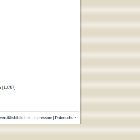
n
[13787]
versitätsbibliothek
|
Impressum
|
Datenschutz