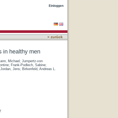
Einloggen
« zurück
ns in healthy men
ann, Michael
;
Jumpertz-von
ontine
;
Frank-Podlech, Sabine
;
;
Jordan, Jens
;
Birkenfeld, Andreas L.
7