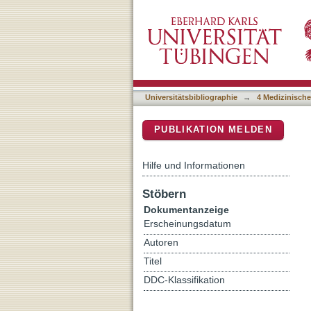
Atrial natriuretic peptide 
DSpace Repositorium (Manakin b
Universitätsbibliographie
→
4 Medizinische
PUBLIKATION MELDEN
Hilfe und Informationen
Stöbern
Dokumentanzeige
Erscheinungsdatum
Autoren
Titel
DDC-Klassifikation