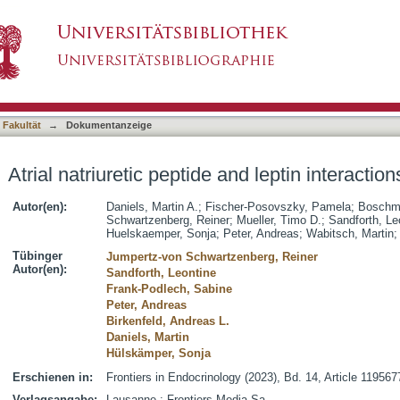
and leptin interactions in healthy men
asiert)
 Fakultät
→
Dokumentanzeige
Atrial natriuretic peptide and leptin interactio
Autor(en):
Daniels, Martin A.
;
Fischer-Posovszky, Pamela
;
Boschm
Schwartzenberg, Reiner
;
Mueller, Timo D.
;
Sandforth, Le
Huelskaemper, Sonja
;
Peter, Andreas
;
Wabitsch, Martin
Tübinger
Jumpertz-von Schwartzenberg, Reiner
Autor(en):
Sandforth, Leontine
Frank-Podlech, Sabine
Peter, Andreas
Birkenfeld, Andreas L.
Daniels, Martin
Hülskämper, Sonja
Erschienen in:
Frontiers in Endocrinology (2023), Bd. 14, Article 119567
Verlagsangabe:
Lausanne : Frontiers Media Sa