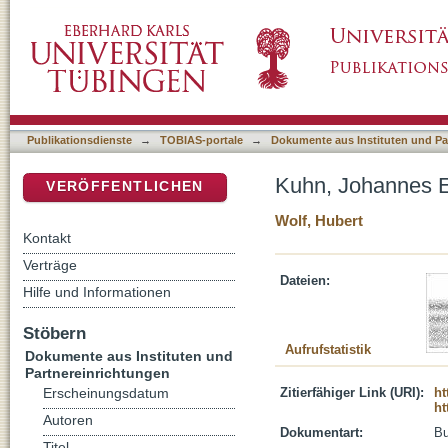
Kuhn, Johannes Ev. von
DSpace Repositorium (Manakin basiert)
Publikationsdienste
→
TOBIAS-portale
→
Dokumente aus Instituten und Pa
Kuhn, Johannes E
VERÖFFENTLICHEN
Wolf, Hubert
Kontakt
Verträge
Dateien:
Hilfe und Informationen
Stöbern
Aufrufstatistik
Dokumente aus Instituten und
Partnereinrichtungen
Zitierfähiger Link (URI):
ht
Erscheinungsdatum
ht
Autoren
Dokumentart:
B
Titel