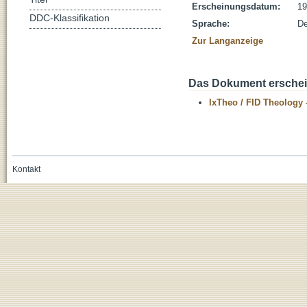
Erscheinungsdatum:
19
DDC-Klassifikation
Sprache:
De
Zur Langanzeige
Das Dokument erschein
IxTheo / FID Theology 
Kontakt