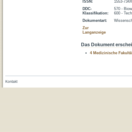
ISSN:
1553-734
DDC-
570 - Biow
Klassifikation:
600 - Tech
Dokumentart:
Wissenscha
Zur
Langanzeige
Das Dokument erschein
4 Medizinische Fakultä
Kontakt