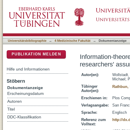
Information-theoretic analyses of neural data
DSpace Repositorium (Manakin basiert)
predictive coding studies
Universitätsbibliographie
→
4 Medizinische Fakultät
→
Dokumentanzeige
PUBLIKATION MELDEN
Information-theore
researchers' assu
Hilfe und Informationen
Autor(en):
Wollstadt,
Michael
;
P
Stöbern
Tübinger
Rathbun, 
Dokumentanzeige
Autor(en):
Erscheinungsdatum
Erschienen in:
Plos Compu
Autoren
Verlagsangabe:
San Franci
Titel
Sprache:
Englisch
DDC-Klassifikation
Referenz zum
http://dx
Volltext: