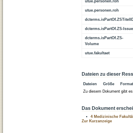
utue.personen.roh
utue.personen.roh
dcterms.isPartOf.ZSTitelI
dcterms.isPartOf.ZS-Issue
dcterms.isPartOf.ZS-
Volume
utue.fakultaet
Dateien zu dieser Res
Dateien
Größe
Forma
Zu diesem Dokument gibt es 
Das Dokument erschein
4 Medizinische Fakultä
Zur Kurzanzeige