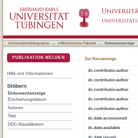
Anticancer bioactivity of zerumbone on pedi
DSpace Repositorium (Manakin basiert)
Universitätsbibliographie
→
4 Medizinische Fakultät
→
Dokumentanzeige
PUBLIKATION MELDEN
Zur Kurzanzeige
dc.contributor.author
Hilfe und Informationen
dc.contributor.author
Stöbern
dc.contributor.author
Dokumentanzeige
dc.contributor.author
Erscheinungsdatum
Autoren
dc.contributor.author
Titel
dc.date.accessioned
DDC-Klassifikation
dc.date.available
dc.date.issued