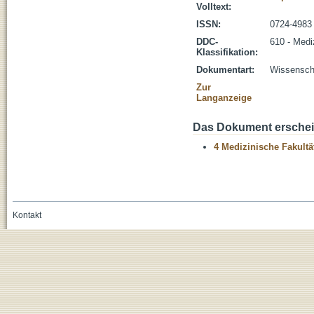
Volltext:
ISSN:
0724-4983
DDC-
610 - Medi
Klassifikation:
Dokumentart:
Wissenscha
Zur
Langanzeige
Das Dokument erschein
4 Medizinische Fakultä
Kontakt