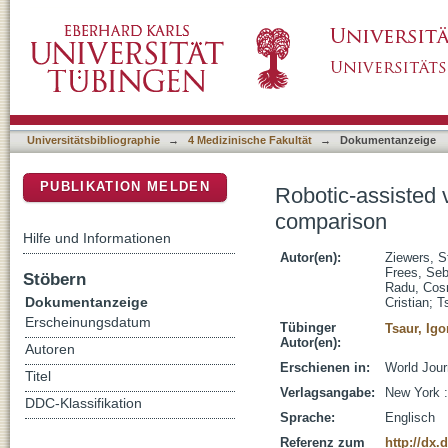
Robotic-assisted vs. open ureteral reimplant
DSpace Repositorium (Manakin basiert)
Universitätsbibliographie
→
4 Medizinische Fakultät
→
Dokumentanzeige
PUBLIKATION MELDEN
Robotic-assisted v
comparison
Hilfe und Informationen
Autor(en):
Ziewers, S
Frees, Seb
Stöbern
Radu, Cos
Dokumentanzeige
Cristian
;
T
Erscheinungsdatum
Tübinger
Tsaur, Igo
Autor(en):
Autoren
Erschienen in:
World Journ
Titel
Verlagsangabe:
New York :
DDC-Klassifikation
Sprache:
Englisch
Referenz zum
http://dx.