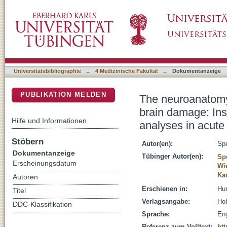
The neuroanatomy of visual extinction follow
DSpace Repositorium (Manakin basiert)
multivariate and Bayesian lesion analyses in
Universitätsbibliographie
→
4 Medizinische Fakultät
→
Dokumentanzeige
PUBLIKATION MELDEN
The neuroanatomy 
brain damage: Ins
Hilfe und Informationen
analyses in acute
Stöbern
Autor(en):
Spe
Dokumentanzeige
Tübinger Autor(en):
Sp
Erscheinungsdatum
Wi
Ka
Autoren
Erschienen in:
Hum
Titel
Verlagsangabe:
Hob
DDC-Klassifikation
Sprache:
Eng
Referenz zum Volltext:
htt