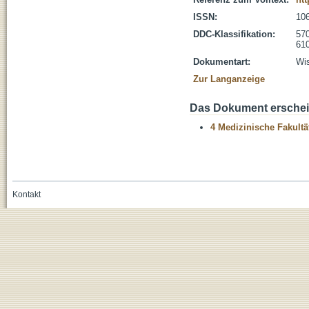
ISSN:
10
DDC-Klassifikation:
570
610
Dokumentart:
Wis
Zur Langanzeige
Das Dokument erschein
4 Medizinische Fakultä
Kontakt