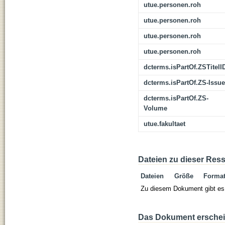
utue.personen.roh
utue.personen.roh
utue.personen.roh
utue.personen.roh
dcterms.isPartOf.ZSTitelI
dcterms.isPartOf.ZS-Issue
dcterms.isPartOf.ZS-
Volume
utue.fakultaet
Dateien zu dieser Res
Dateien
Größe
Forma
Zu diesem Dokument gibt es 
Das Dokument erschein