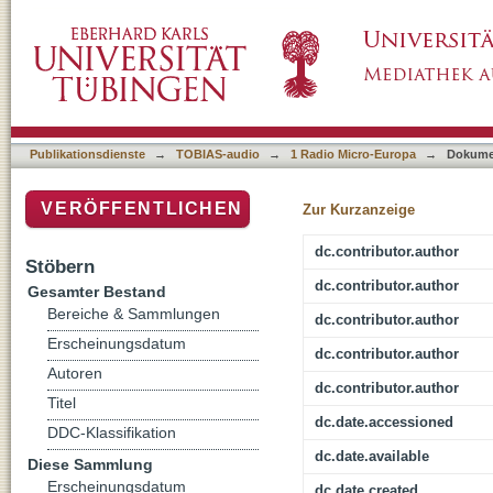
Amateursport – zwischen Hobby und Leidens
Publikationsdienste
→
TOBIAS-audio
→
1 Radio Micro-Europa
→
Dokume
VERÖFFENTLICHEN
Zur Kurzanzeige
dc.contributor.author
Stöbern
dc.contributor.author
Gesamter Bestand
Bereiche & Sammlungen
dc.contributor.author
Erscheinungsdatum
dc.contributor.author
Autoren
dc.contributor.author
Titel
dc.date.accessioned
DDC-Klassifikation
dc.date.available
Diese Sammlung
Erscheinungsdatum
dc.date.created