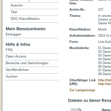
Orte:
Autoren
Archiv-Nr.:
537
Titel
Thema:
In unser
DDC-Klassifikation
Gitarre 
Daniel Ro
Mein Benutzerkonto
Klassifikation:
Musik
Einloggen
Aufnahmedatum:
2023-11-
Form:
Live-Auf
Hilfe & Infos
Musikstücke:
01 Daniel
FAQ
02 Daniel
03 Danie
Open Access
04 Daniel
Bereiche und Sammlungen
05 Daniel
06 Daniel
Veröffentlichen
07 Daniel
08 Danie
Suchen
Zitierfähiger Link
http://h
(URI):
http://d
Zur Langanzeige
Dateien zu dieser Res
Name