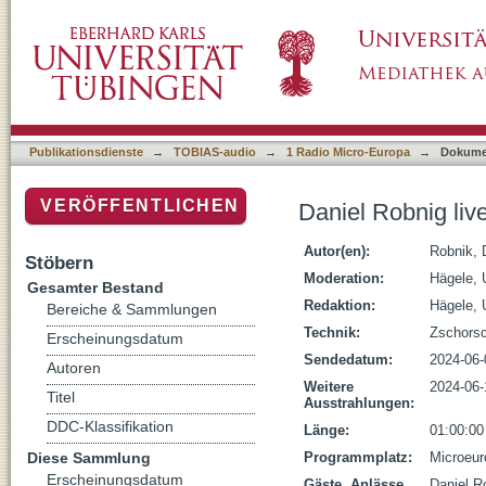
Daniel Robnig live im Studio (Musikbox)
Publikationsdienste
→
TOBIAS-audio
→
1 Radio Micro-Europa
→
Dokume
VERÖFFENTLICHEN
Daniel Robnig liv
Autor(en):
Robnik, 
Stöbern
Moderation:
Hägele, 
Gesamter Bestand
Redaktion:
Hägele, 
Bereiche & Sammlungen
Technik:
Zschorsc
Erscheinungsdatum
Sendedatum:
2024-06-
Autoren
Weitere
2024-06-
Titel
Ausstrahlungen:
DDC-Klassifikation
Länge:
01:00:00
Diese Sammlung
Programmplatz:
Microeur
Erscheinungsdatum
Gäste, Anlässe,
Daniel Ro