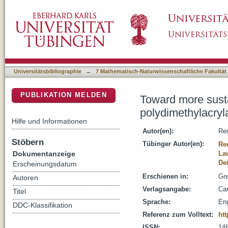
Toward more sustainable enzyme reactions: 
DSpace Repositorium (Manakin basiert)
implementation
Universitätsbibliographie
→
7 Mathematisch-Naturwissenschaftliche Fakultät
PUBLIKATION MELDEN
Toward more susta
polydimethylacry
Hilfe und Informationen
Autor(en):
Ren
Stöbern
Tübinger Autor(en):
Re
Dokumentanzeige
Lau
De
Erscheinungsdatum
Erschienen in:
Gre
Autoren
Verlagsangabe:
Ca
Titel
Sprache:
Eng
DDC-Klassifikation
Referenz zum Volltext:
htt
ISSN:
14