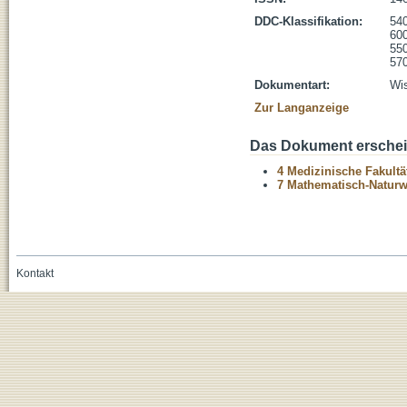
DDC-Klassifikation:
54
600
55
570
Dokumentart:
Wis
Zur Langanzeige
Das Dokument erschein
4 Medizinische Fakultä
7 Mathematisch-Naturwi
Kontakt