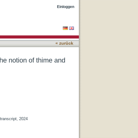
Einloggen
« zurück
the notion of thime and
transcript, 2024