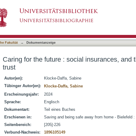
ial insurances, and the notion of thime and trust
asiert)
he Fakultät
→
Dokumentanzeige
Caring for the future : social insurances, and 
trust
Autor(en):
Klocke-Daffa, Sabine
Tübinger Autor(en):
Klocke-Daffa, Sabine
Erscheinungsjahr:
2024
Sprache:
Englisch
Dokumentart:
Teil eines Buches
Erschienen in:
Saving and being safe away from home - Bielefeld : 
Seitenbereich:
[205]-226
Verbund-Nachweis:
1896105149