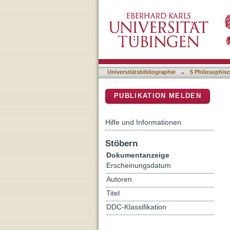
Caring for the future : soc
DSpace Repositorium (Manakin b
Universitätsbibliographie
→
5 Philosophisc
PUBLIKATION MELDEN
Hilfe und Informationen
Stöbern
Dokumentanzeige
Erscheinungsdatum
Autoren
Titel
DDC-Klassifikation