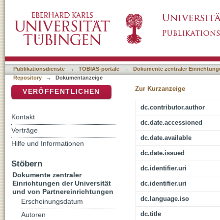
Die Konzeptualisierung von Spiritualität u
DSpace Repositorium (Manakin basiert)
Anonymen Alkoholiker (AA)
Publikationsdienste
→
TOBIAS-portale
→
Dokumente zentraler Einrichtunge
Repository
→
Dokumentanzeige
Zur Kurzanzeige
VERÖFFENTLICHEN
dc.contributor.author
Kontakt
dc.date.accessioned
Verträge
dc.date.available
Hilfe und Informationen
dc.date.issued
Stöbern
dc.identifier.uri
Dokumente zentraler
Einrichtungen der Universität
dc.identifier.uri
und von Partnereinrichtungen
dc.language.iso
Erscheinungsdatum
dc.title
Autoren