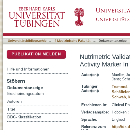
Nutrimetric Validation of Solanidine as Diet
DSpace Repositorium (Manakin basiert)
Universitätsbibliographie
→
4 Medizinische Fakultät
→
Dokumentanzeige
PUBLIKATION MELDEN
Nutrimetric Valid
Activity Marker In
Hilfe und Informationen
Autor(en):
Mueller, Ju
Jens
;
Scha
Stöbern
Tübinger
Tremmel,
Dokumentanzeige
Autor(en):
Schäffeler
Erscheinungsdatum
Schwab, M
Autoren
Erschienen in:
Clinical P
Titel
Verlagsangabe:
Hoboken :
DDC-Klassifikation
Sprache:
Englisch
Referenz zum
http://dx.