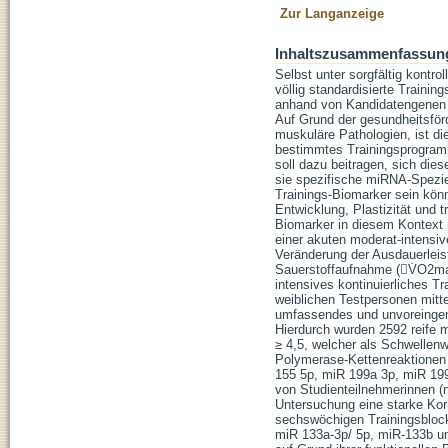
Zur Langanzeige
Inhaltszusammenfassun
Selbst unter sorgfältig kontr
völlig standardisierte Train
anhand von Kandidatengenen z
Auf Grund der gesundheitsför
muskuläre Pathologien, ist die
bestimmtes Trainingsprogramm
soll dazu beitragen, sich die
sie spezifische miRNA-Spezies 
Trainings-Biomarker sein könn
Entwicklung, Plastizität und t
Biomarker in diesem Kontext 
einer akuten moderat-intensi
Veränderung der Ausdauerleis
Sauerstoffaufnahme (V̇O2max
intensives kontinuierliches T
weiblichen Testpersonen mitte
umfassendes und unvoreingen
Hierdurch wurden 2592 reife m
≥ 4,5, welcher als Schwellenw
Polymerase-Kettenreaktionen
155 5p, miR 199a 3p, miR 199
von Studienteilnehmerinnen (n
Untersuchung eine starke Korr
sechswöchigen Trainingsbloc
miR 133a-3p/ 5p, miR-133b u