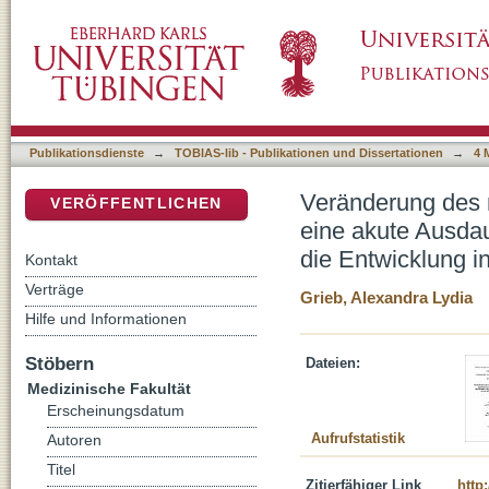
Veränderung des microRNA Profils im Skelet
DSpace Repositorium (Manakin basiert)
- Identifikation möglicher Ansätze für die En
Publikationsdienste
→
TOBIAS-lib - Publikationen und Dissertationen
→
4 
Veränderung des m
VERÖFFENTLICHEN
eine akute Ausdau
die Entwicklung i
Kontakt
Verträge
Grieb, Alexandra Lydia
Hilfe und Informationen
Stöbern
Dateien:
Medizinische Fakultät
Erscheinungsdatum
Aufrufstatistik
Autoren
Titel
Zitierfähiger Link
http