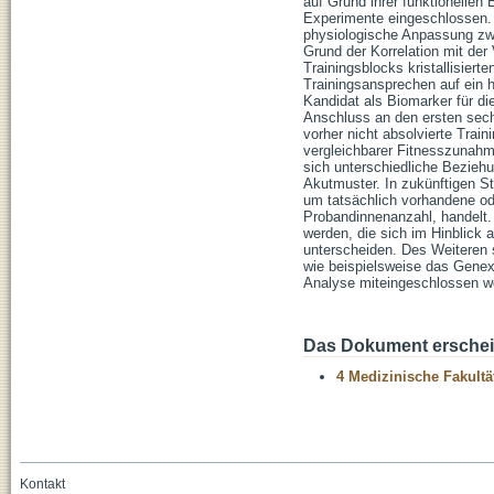
auf Grund ihrer funktionellen
Experimente eingeschlossen. 
physiologische Anpassung zwe
Grund der Korrelation mit de
Trainingsblocks kristallisier
Trainingsansprechen auf ein 
Kandidat als Biomarker für die
Anschluss an den ersten sech
vorher nicht absolvierte Tra
vergleichbarer Fitnesszunah
sich unterschiedliche Bezie
Akutmuster. In zukünftigen St
um tatsächlich vorhandene od
Probandinnenanzahl, handelt. 
werden, die sich im Hinblick 
unterscheiden. Des Weiteren 
wie beispielsweise das Genex
Analyse miteingeschlossen w
Das Dokument erschein
4 Medizinische Fakultä
Kontakt