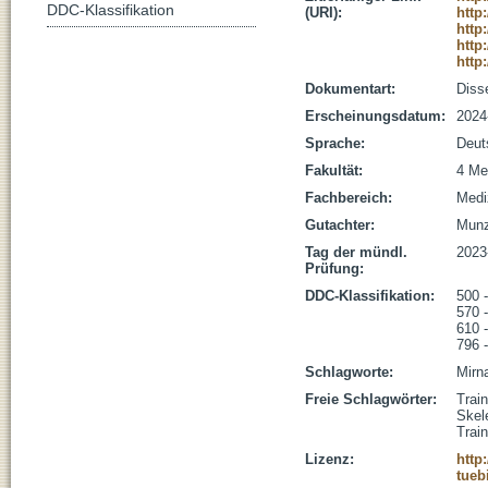
DDC-Klassifikation
(URI):
http
http
http
http
Dokumentart:
Disse
Erscheinungsdatum:
2024
Sprache:
Deut
Fakultät:
4 Me
Fachbereich:
Medi
Gutachter:
Munz,
Tag der mündl.
2023
Prüfung:
DDC-Klassifikation:
500 
570 
610 
796 
Schlagworte:
Mirn
Freie Schlagwörter:
Trai
Skel
Trai
Lizenz:
http
tueb