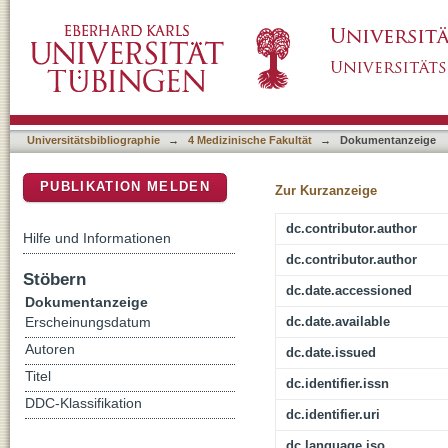
Genetic landscape of pediatric acute liver fai
DSpace Repositorium (Manakin basiert)
Universitätsbibliographie
→
4 Medizinische Fakultät
→
Dokumentanzeige
PUBLIKATION MELDEN
Zur Kurzanzeige
dc.contributor.author
Hilfe und Informationen
dc.contributor.author
Stöbern
dc.date.accessioned
Dokumentanzeige
dc.date.available
Erscheinungsdatum
Autoren
dc.date.issued
Titel
dc.identifier.issn
DDC-Klassifikation
dc.identifier.uri
dc.language.iso