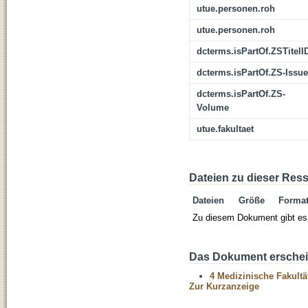
utue.personen.roh
utue.personen.roh
dcterms.isPartOf.ZSTitelI
dcterms.isPartOf.ZS-Issue
dcterms.isPartOf.ZS-
Volume
utue.fakultaet
Dateien zu dieser Res
Dateien
Größe
Forma
Zu diesem Dokument gibt es 
Das Dokument erschein
4 Medizinische Fakultä
Zur Kurzanzeige