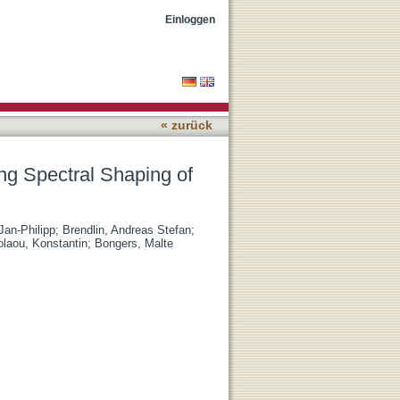
h Tube Voltage
Einloggen
« zurück
ng Spectral Shaping of
an-Philipp
;
Brendlin, Andreas Stefan
;
olaou, Konstantin
;
Bongers, Malte