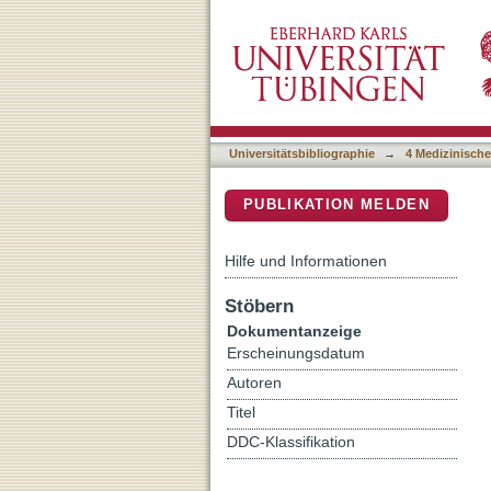
Low-Dose CT for Renal Ca
DSpace Repositorium (Manakin b
Universitätsbibliographie
→
4 Medizinische
PUBLIKATION MELDEN
Hilfe und Informationen
Stöbern
Dokumentanzeige
Erscheinungsdatum
Autoren
Titel
DDC-Klassifikation