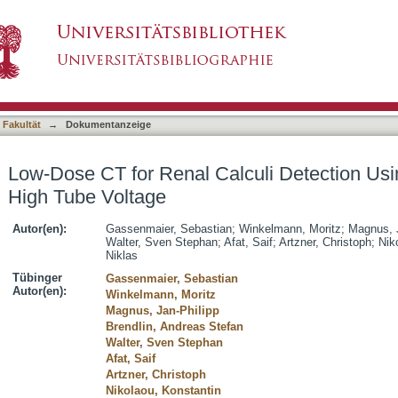
lculi Detection Using Spectral Shaping of Hig
asiert)
 Fakultät
→
Dokumentanzeige
Low-Dose CT for Renal Calculi Detection Usi
High Tube Voltage
Autor(en):
Gassenmaier, Sebastian
;
Winkelmann, Moritz
;
Magnus, J
Walter, Sven Stephan
;
Afat, Saif
;
Artzner, Christoph
;
Nik
Niklas
Tübinger
Gassenmaier, Sebastian
Autor(en):
Winkelmann, Moritz
Magnus, Jan-Philipp
Brendlin, Andreas Stefan
Walter, Sven Stephan
Afat, Saif
Artzner, Christoph
Nikolaou, Konstantin