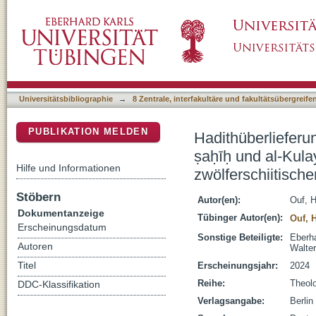
Hadithüberlieferung und Konfessionalität : Al
DSpace Repositorium (Manakin basiert)
den sunnitischen und zwölferschiitischen Ha
Universitätsbibliographie
→
8 Zentrale, interfakultäre und fakultätsübergreif
PUBLIKATION MELDEN
Hadithüberlieferu
ṣaḥīḥ und al-Kula
Hilfe und Informationen
zwölferschiitisch
Stöbern
Autor(en):
Ouf, 
Dokumentanzeige
Tübinger Autor(en):
Ouf, 
Erscheinungsdatum
Sonstige Beteiligte:
Eberha
Autoren
Walte
Titel
Erscheinungsjahr:
2024
Reihe:
Theolo
DDC-Klassifikation
Verlagsangabe:
Berlin