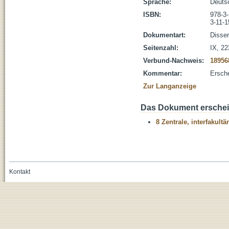
Sprache:
Deuts
ISBN:
978-3
3-11-
Dokumentart:
Disser
Seitenzahl:
IX, 22
Verbund-Nachweis:
18956
Kommentar:
Ersch
Zur Langanzeige
Das Dokument erschein
8 Zentrale, interfakult
Kontakt