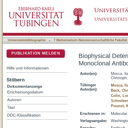
Biophysical Determinants for the Viscosity 
DSpace Repositorium (Manakin basiert)
Universitätsbibliographie
→
7 Mathematisch-Naturwissenschaftliche Fakultät
PUBLIKATION MELDEN
Biophysical Deter
Monoclonal Antib
Hilfe und Informationen
Autor(en):
Mosca, Ila
Christoph
Stöbern
Tübinger
Mosca, Il
Dokumentanzeige
Autor(en):
Beck, Chr
Erscheinungsdatum
Colin, Lo
Autoren
Schreiber
Pounot, 
Titel
Erschienen in:
Molecular
DDC-Klassifikation
Verlagsangabe:
Washingto
Sprache:
Englisch