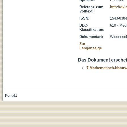
Referenz zum
http://dx
Volltext:
ISSN:
1543-8384
DDC-
610 - Med
Klassifikation:
Dokumentart:
Wissenscha
Zur
Langanzeige
Das Dokument erschein
7 Mathematisch-Naturwi
Kontakt