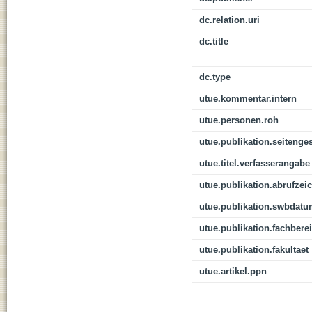
dc.relation.uri
dc.title
dc.type
utue.kommentar.intern
utue.personen.roh
utue.publikation.seitenge
utue.titel.verfasserangabe
utue.publikation.abrufzei
utue.publikation.swbdat
utue.publikation.fachbere
utue.publikation.fakultaet
utue.artikel.ppn