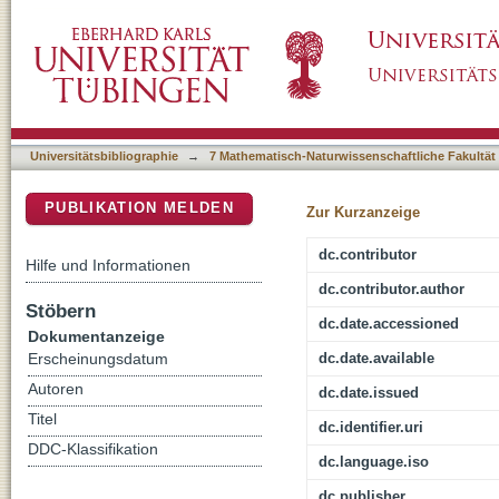
G-quadruplexes in the spotlight : molecular
DSpace Repositorium (Manakin basiert)
Universitätsbibliographie
→
7 Mathematisch-Naturwissenschaftliche Fakultät
PUBLIKATION MELDEN
Zur Kurzanzeige
dc.contributor
Hilfe und Informationen
dc.contributor.author
Stöbern
dc.date.accessioned
Dokumentanzeige
dc.date.available
Erscheinungsdatum
Autoren
dc.date.issued
Titel
dc.identifier.uri
DDC-Klassifikation
dc.language.iso
dc.publisher