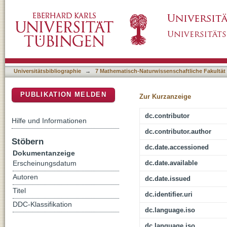
Synthese und Applikation von monodispersen
DSpace Repositorium (Manakin basiert)
maßgeschneiderten Poren
Universitätsbibliographie
→
7 Mathematisch-Naturwissenschaftliche Fakultät
PUBLIKATION MELDEN
Zur Kurzanzeige
dc.contributor
Hilfe und Informationen
dc.contributor.author
Stöbern
dc.date.accessioned
Dokumentanzeige
dc.date.available
Erscheinungsdatum
Autoren
dc.date.issued
Titel
dc.identifier.uri
DDC-Klassifikation
dc.language.iso
dc.language.iso