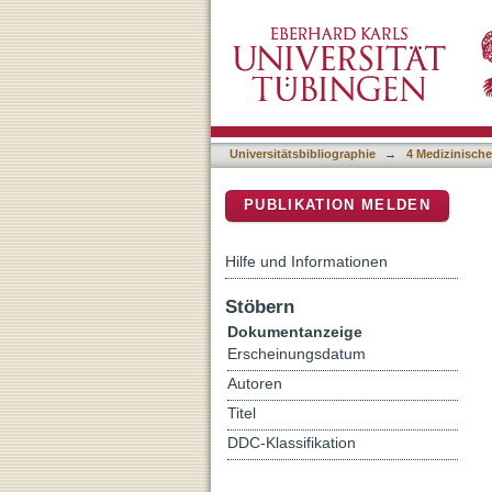
DEGUM Recommendations o
DSpace Repositorium (Manakin b
Universitätsbibliographie
→
4 Medizinische
PUBLIKATION MELDEN
Hilfe und Informationen
Stöbern
Dokumentanzeige
Erscheinungsdatum
Autoren
Titel
DDC-Klassifikation