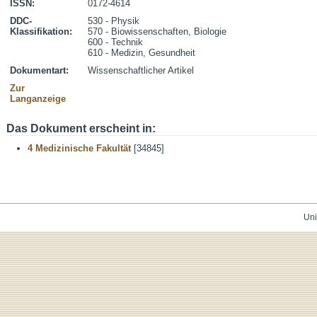
ISSN:
0172-4614
DDC-
530 - Physik
Klassifikation:
570 - Biowissenschaften, Biologie
600 - Technik
610 - Medizin, Gesundheit
Dokumentart:
Wissenschaftlicher Artikel
Zur
Langanzeige
Das Dokument erscheint in:
4 Medizinische Fakultät
[34845]
Uni