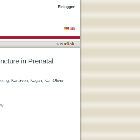
e
Einloggen
« zurück
ture in Prenatal
eling, Kai-Sven
;
Kagan, Karl-Oliver
;
79