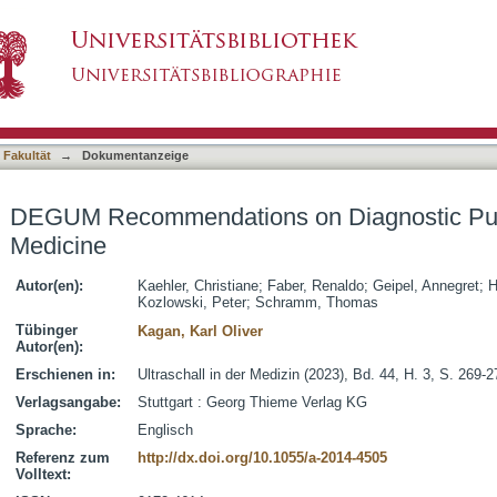
n Diagnostic Puncture in Prenatal Medicin
asiert)
 Fakultät
→
Dokumentanzeige
DEGUM Recommendations on Diagnostic Punc
Medicine
Autor(en):
Kaehler, Christiane
;
Faber, Renaldo
;
Geipel, Annegret
;
H
Kozlowski, Peter
;
Schramm, Thomas
Tübinger
Kagan, Karl Oliver
Autor(en):
Erschienen in:
Ultraschall in der Medizin (2023), Bd. 44, H. 3, S. 269-2
Verlagsangabe:
Stuttgart : Georg Thieme Verlag KG
Sprache:
Englisch
Referenz zum
http://dx.doi.org/10.1055/a-2014-4505
Volltext: