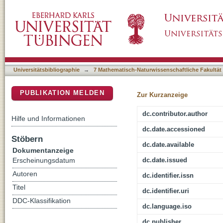
A robust second-order low-rank BUG integrat
DSpace Repositorium (Manakin basiert)
Universitätsbibliographie
→
7 Mathematisch-Naturwissenschaftliche Fakultät
PUBLIKATION MELDEN
Zur Kurzanzeige
dc.contributor.author
Hilfe und Informationen
dc.date.accessioned
Stöbern
dc.date.available
Dokumentanzeige
dc.date.issued
Erscheinungsdatum
Autoren
dc.identifier.issn
Titel
dc.identifier.uri
DDC-Klassifikation
dc.language.iso
dc.publisher